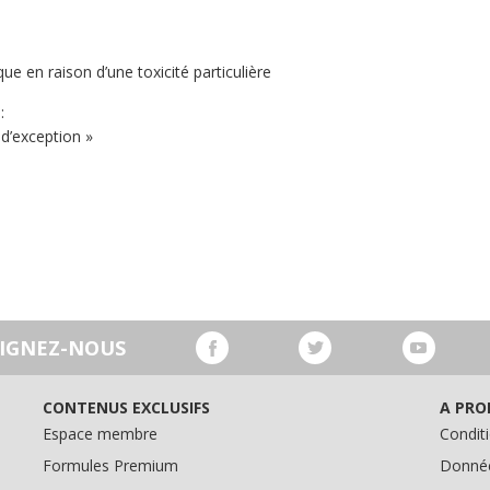
ue en raison d’une toxicité particulière
:
d’exception »
OIGNEZ-NOUS
CONTENUS EXCLUSIFS
A PRO
Espace membre
Conditi
Formules Premium
Donnée