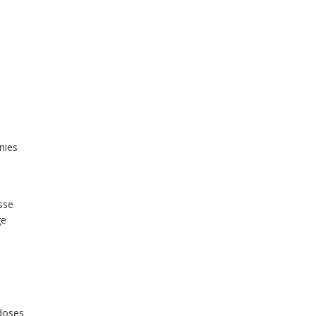
nies
esse
ge
 doses