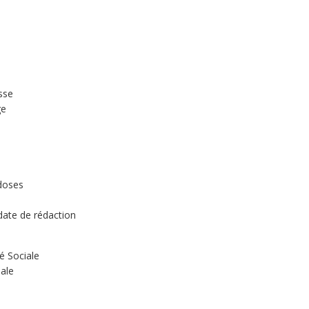
esse
ge
 doses
date de rédaction
é Sociale
ale