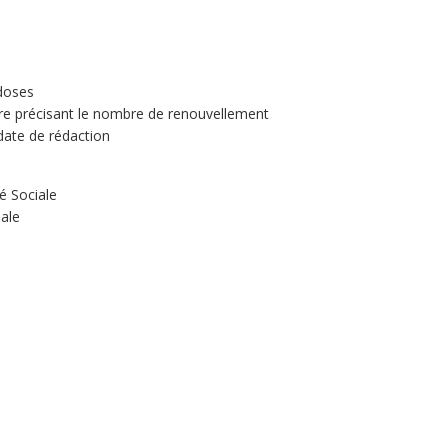
 doses
re précisant le nombre de renouvellement
date de rédaction
é Sociale
ale