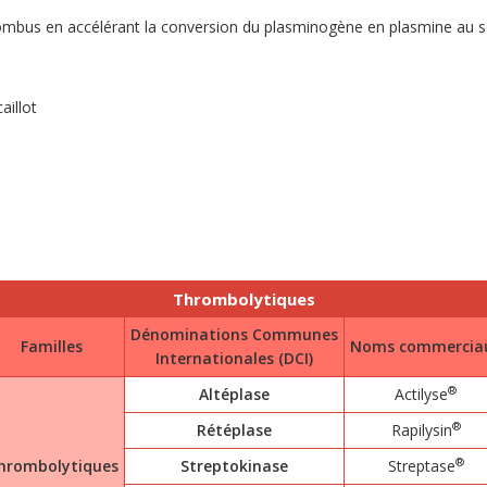
ombus en accélérant la conversion du plasminogène en plasmine au s
caillot
n
Thrombolytiques
Dénominations Communes
Familles
Noms commercia
Internationales (DCI)
®
Altéplase
Actilyse
®
Rétéplase
Rapilysin
®
hrombolytiques
Streptokinase
Streptase