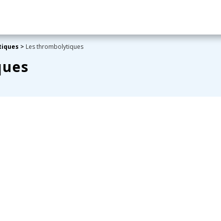
tiques
>
Les thrombolytiques
ques