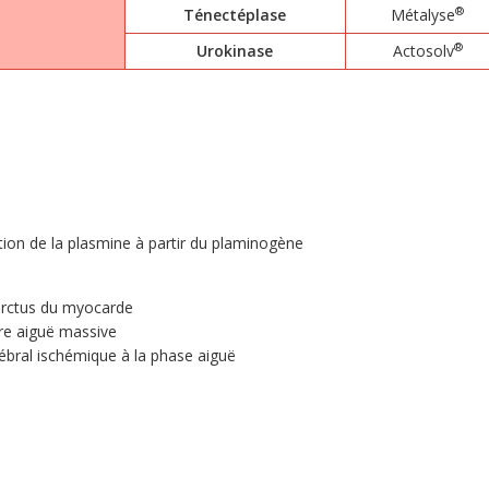
®
Ténectéplase
Métalyse
®
Urokinase
Actosolv
ation de la plasmine à partir du plaminogène
farctus du myocarde
re aiguë massive
rébral ischémique à la phase aiguë