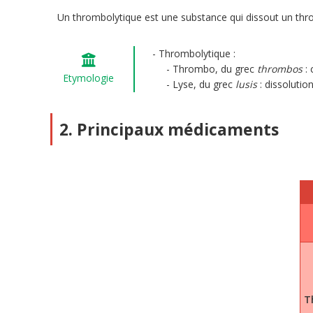
Un thrombolytique est une substance qui dissout un thr
Thrombolytique :
Thrombo, du grec
thrombos
: 
Etymologie
Lyse, du grec
lusis
: dissolutio
2. Principaux médicaments
T