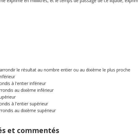
ume exprimé en millilitres, et le temps de passage de ce liquide, expri
, arrondir le résultat au nombre entier ou au dixième le plus proche
inférieur
ondis à l'entier inférieur
arrondis au dixième inférieur
supérieur
rondis à l'entier supérieur
 arrondis au dixième supérieur
gés et commentés