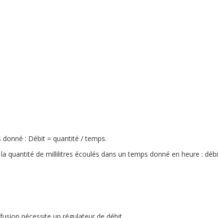
e
s donné : Débit = quantité / temps.
a quantité de millilitres écoulés dans un temps donné en heure : débit 
rfusion nécessite un régulateur de débit