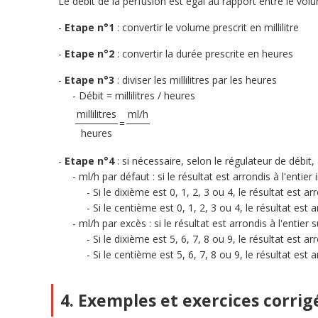
Le débit de la perfusion est égal au rapport entre le vol
Etape n°1
: convertir le volume prescrit en millilitre
Etape n°2
: convertir la durée prescrite en heures
Etape n°3
: diviser les millilitres par les heures
Débit = millilitres / heures
millilitres
ml/h
=
heures
Etape n°4
: si nécessaire, selon le régulateur de débit
ml/h par défaut : si le résultat est arrondis à l'entier 
Si le dixième est 0, 1, 2, 3 ou 4, le résultat est arr
Si le centième est 0, 1, 2, 3 ou 4, le résultat est 
ml/h par excès : si le résultat est arrondis à l'entier 
Si le dixième est 5, 6, 7, 8 ou 9, le résultat est ar
Si le centième est 5, 6, 7, 8 ou 9, le résultat est
4. Exemples et exercices corri