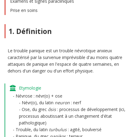
Examens et signes paracliniques
Prise en soins
1. Définition
Le trouble panique est un trouble névrotique anxieux
caractérisé par la survenue imprévisible d'au moins quatre
attaques de panique en l'espace de quatre semaines, en
dehors d'un danger ou d'un effort physique.
Etymologie
Névrose : névr(o) + ose
Névr(o), du latin
neuron
: nerf
Ose, du grec
ôsis
: processus de développement (ici,
processus aboutissant à un changement d'état
pathologique)
Trouble, du latin
turbulus
: agité, boulversé
Panique, du grec
panikos
: terreur