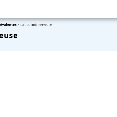
révalentes
>
La boulimie nerveuse
veuse