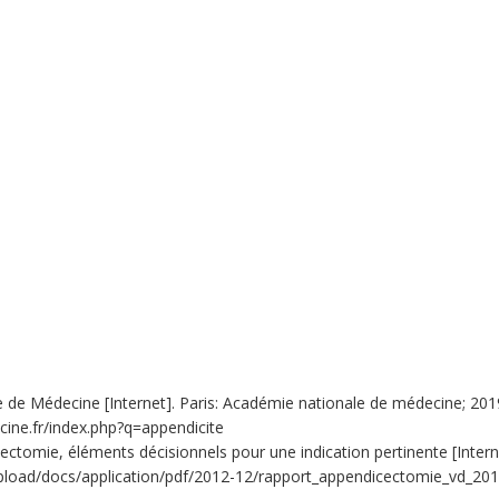
 de Médecine [Internet]. Paris: Académie nationale de médecine; 2019. 
cine.fr/index.php?q=appendicite
ctomie, éléments décisionnels pour une indication pertinente [Interne
/upload/docs/application/pdf/2012-12/rapport_appendicectomie_vd_20