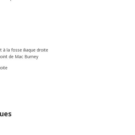
 à la fosse iliaque droite
 point de Mac Burney
oite
ques