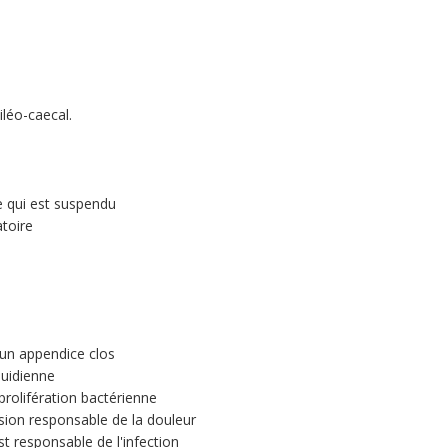
iléo-caecal.
e qui est suspendu
toire
'un appendice clos
quidienne
prolifération bactérienne
sion responsable de la douleur
st responsable de l'infection