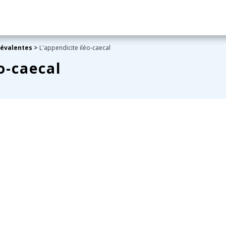
révalentes
>
L'appendicite iléo-caecal
o-caecal