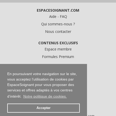
ESPACESOIGNANT.COM
Aide - FAQ
Qui sommes-nous ?
Nous contacter
CONTENUS EXCLUSIFS
Espace membre
Formules Premium
A PROPOS
Conditions Générales d'Utilisation
En poursuivant votre navigation sur le site,
vous acceptez l’utilisation de cookies par
Données personnelles
EspaceSoignant pour vous proposer des
Conditions Générales de Vente
services et offres adaptés à vos centres
Mentions légales
d’intérêt.
Notre politique de cookies.
Accepter
Droits d'auteur © 2016-2026 EspaceSoignant.com