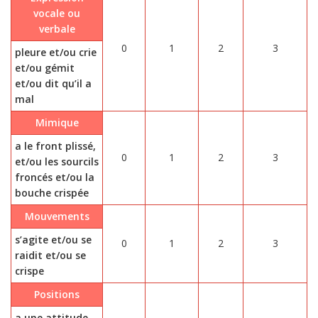
vocale ou
verbale
0
1
2
3
pleure et/ou crie
et/ou gémit
et/ou dit qu’il a
mal
Mimique
a le front plissé,
0
1
2
3
et/ou les sourcils
froncés et/ou la
bouche crispée
Mouvements
s’agite et/ou se
0
1
2
3
raidit et/ou se
crispe
Positions
a une attitude