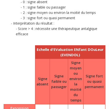
0 : signe absent
1 : signe faible ou passager
2 : signe moyen ou environ la moitié du temps
3 : signe fort ou quasi permanent
Interprétation du résultat :
Score > 4 : nécessite une thérapeutique antalgique
efficace
Echelle d'EValuation ENfant DOuLeur
(EVENDOL)
Signe
moyen
ou
Signe
Signe fort
Signe
environ
faible ou
ou quasi
absent
la
passager
permanent
moitié
du
temps
Expression