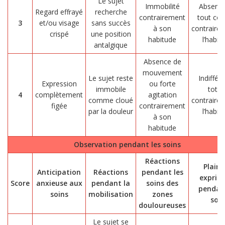
Le sujet
Immobilité
Absence
Regard effrayé
recherche
contrairement
tout con
3
et/ou visage
sans succès
à son
contraire
crispé
une position
habitude
l’habit
antalgique
Absence de
mouvement
Le sujet reste
Indiffér
Expression
ou forte
immobile
total
4
complètement
agitation
comme cloué
contraire
figée
contrairement
par la douleur
l’habit
à son
habitude
Observation pendant les soins
Réactions
Plaint
Anticipation
Réactions
pendant les
exprim
Score
anxieuse aux
pendant la
soins des
pendan
soins
mobilisation
zones
soin
douloureuses
Le sujet se