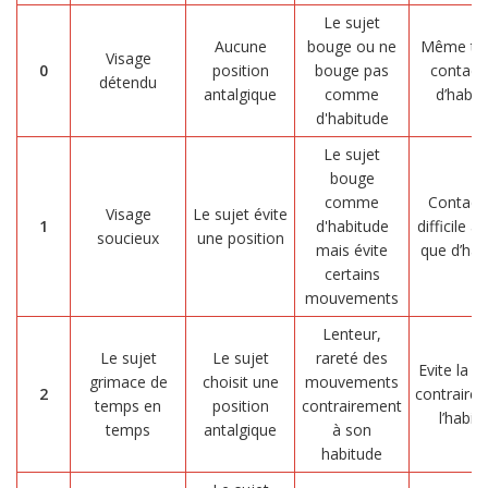
Le sujet
Aucune
bouge ou ne
Même ty
Visage
0
position
bouge pas
contact
détendu
antalgique
comme
d’habit
d'habitude
Le sujet
bouge
comme
Contact 
Visage
Le sujet évite
1
d'habitude
difficile à 
soucieux
une position
mais évite
que d’hab
certains
mouvements
Lenteur,
Le sujet
Le sujet
rareté des
Evite la re
grimace de
choisit une
mouvements
2
contraire
temps en
position
contrairement
l’habit
temps
antalgique
à son
habitude