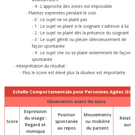
4 : L'approche des zones est impossible
Plaintes exprimées pendant le soin
0 : Le sujet ne se plaint pas
1 : Le sujet se plaint si le soignant s'adresse à lui
2 : Le sujet se plaint dès la présence du soignant
3 : Le sujet gémit ou pleure silencieusement de
façon spontanée
4 : Le sujet crie ou se plaint violemment de façon
spontanée
Interprétation du résultat :
Plus le score est élevé plus la douleur est importante
Echelle Comportementale pour Personnes Agées (ECP
Observation avant les soins
Expression
Position
Mouvements
du visage :
Relatio
Score
spontanée
ou mobilité
Regard et
autru
au repos
du patient
mimique