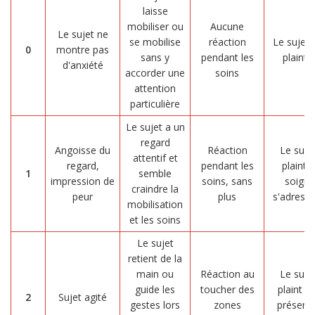
laisse
mobiliser ou
Aucune
Le sujet ne
se mobilise
réaction
Le sujet 
0
montre pas
sans y
pendant les
plaint 
d'anxiété
accorder une
soins
attention
particulière
Le sujet a un
regard
Angoisse du
Réaction
Le suje
attentif et
regard,
pendant les
plaint s
1
semble
impression de
soins, sans
soigna
craindre la
peur
plus
s'adresse
mobilisation
et les soins
Le sujet
retient de la
main ou
Réaction au
Le suje
guide les
toucher des
plaint dè
2
Sujet agité
gestes lors
zones
présenc