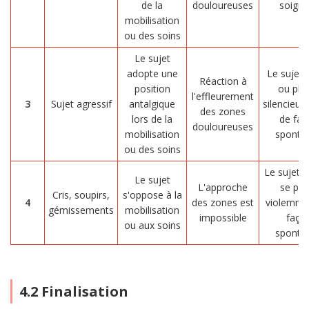
de la
douloureuses
soigna
mobilisation
ou des soins
Le sujet
adopte une
Le sujet 
Réaction à
position
ou ple
l'effleurement
3
Sujet agressif
antalgique
silencieu
des zones
lors de la
de faç
douloureuses
mobilisation
sponta
ou des soins
Le sujet c
Le sujet
L'approche
se plai
Cris, soupirs,
s'oppose à la
4
des zones est
violemme
gémissements
mobilisation
impossible
faço
ou aux soins
sponta
4.2 Finalisation