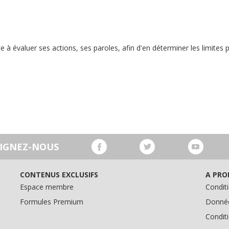
 à évaluer ses actions, ses paroles, afin d'en déterminer les limites p
OIGNEZ-NOUS
CONTENUS EXCLUSIFS
A PRO
Espace membre
Conditi
Formules Premium
Donnée
Condit