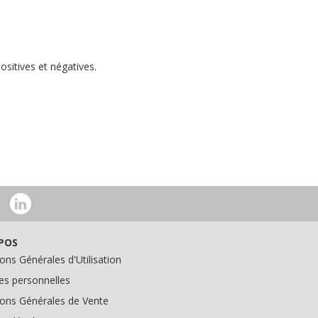
ositives et négatives.
POS
ons Générales d'Utilisation
s personnelles
ions Générales de Vente