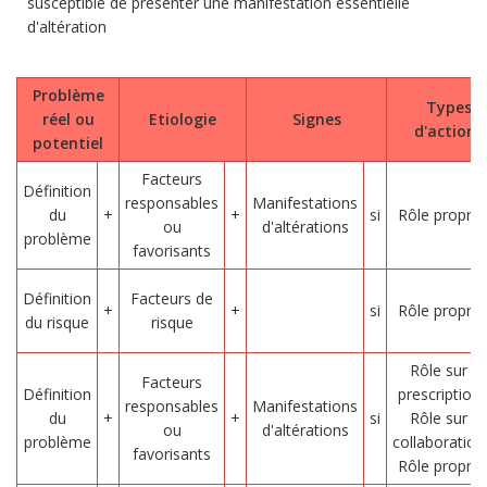
susceptible de présenter une manifestation essentielle
d'altération
Problème
Types
réel ou
Etiologie
Signes
d'actions
potentiel
Facteurs
Définition
responsables
Manifestations
du
+
+
si
Rôle propre
ou
d'altérations
problème
favorisants
Définition
Facteurs de
+
+
si
Rôle propre
du risque
risque
Rôle sur
Facteurs
Définition
prescription
responsables
Manifestations
du
+
+
si
Rôle sur
ou
d'altérations
problème
collaboration
favorisants
Rôle propre