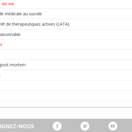
n de vie
de médicale au suicide
rrêt de thérapeutiques actives (LATA)
raisonnable
ns
e
 post-mortem
s
OIGNEZ-NOUS