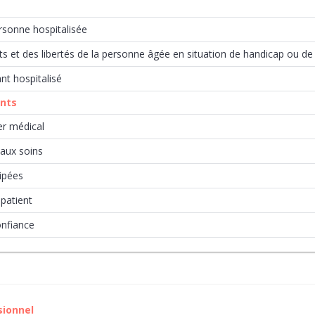
rsonne hospitalisée
ts et des libertés de la personne âgée en situation de handicap ou 
ant hospitalisé
ents
er médical
aux soins
cipées
patient
nfiance
sionnel